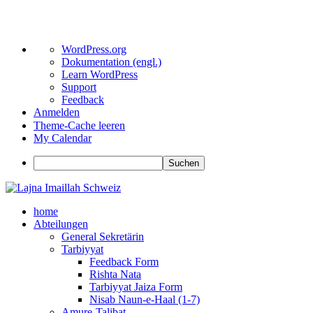
Über
WordPress.org
WordPress
Dokumentation (engl.)
Learn WordPress
Support
Feedback
Anmelden
Theme-Cache leeren
My Calendar
Suchen
Zum
Inhalt
home
springen
Abteilungen
General Sekretärin
Tarbiyyat
Feedback Form
Rishta Nata
Tarbiyyat Jaiza Form
Nisab Naun-e-Haal (1-7)
Amure-Talibat