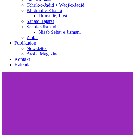
Tehrik-e-Jadid + Waqf-e-Jadid
Khidmat-e-Khalaq
Humanity First
Sanato-Tajarat
Sehat-e-Jismani
Nisab Sehat-e-Jismani
Ziafat
Publikation
Newsletter
Aysha Magazine
Kontakt
Kalendar