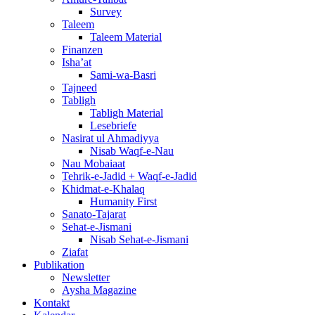
Survey
Taleem
Taleem Material
Finanzen
Isha’at
Sami-wa-Basri
Tajneed
Tabligh
Tabligh Material
Lesebriefe
Nasirat ul Ahmadiyya
Nisab Waqf-e-Nau
Nau Mobaiaat
Tehrik-e-Jadid + Waqf-e-Jadid
Khidmat-e-Khalaq
Humanity First
Sanato-Tajarat
Sehat-e-Jismani
Nisab Sehat-e-Jismani
Ziafat
Publikation
Newsletter
Aysha Magazine
Kontakt