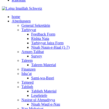
Kalendar
home
Abteilungen
General Sekretärin
Tarbiyyat
Feedback Form
Rishta Nata
Tarbiyyat Jaiza Form
Nisab Naun-e-Haal (1-7)
Amure-Talibat
Survey
Taleem
Taleem Material
Finanzen
Isha’at
Sami-wa-Basri
Tajneed
Tabligh
Tabligh Material
Lesebriefe
Nasirat ul Ahmadiyya
Nisab Waqf-e-Nau
Nau Mobaiaat