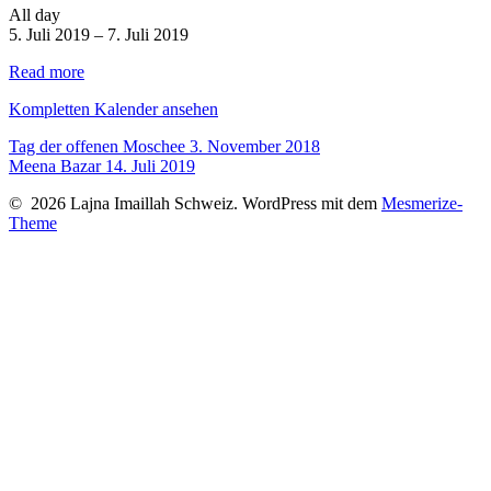
Jalsa
All day
Salana
5. Juli 2019
–
7. Juli 2019
Deutschland
Read more
Kompletten Kalender ansehen
Beitragsnavigation
Tag der offenen Moschee
3. November 2018
Meena Bazar
14. Juli 2019
© 2026 Lajna Imaillah Schweiz. WordPress mit dem
Mesmerize-
Theme