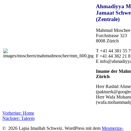
Ahmadiyya M
Jamaat Schwe
(Zentrale)
Mahmud Moschee
Forchstrasse 323
8008 Zürich
T +41 44 381 55 7
F +41 44 382 21 8
E
info@ahmadiyya
Imame der Mahm
Zürich
Herr Rashid Ahm
(
paktuerk@google
Herr Wafa Moha
(
wafa.mohammad@
Beitragsnavigation
Vorheriger
Vorherige:
Home
Nächster
Beitrag:
Nächster:
Taleem
Beitrag:
© 2026 Lajna Imaillah Schweiz. WordPress mit dem
Mesmerize-