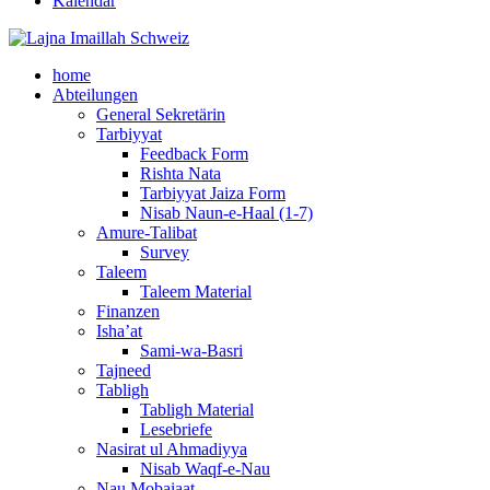
Kalendar
home
Abteilungen
General Sekretärin
Tarbiyyat
Feedback Form
Rishta Nata
Tarbiyyat Jaiza Form
Nisab Naun-e-Haal (1-7)
Amure-Talibat
Survey
Taleem
Taleem Material
Finanzen
Isha’at
Sami-wa-Basri
Tajneed
Tabligh
Tabligh Material
Lesebriefe
Nasirat ul Ahmadiyya
Nisab Waqf-e-Nau
Nau Mobaiaat