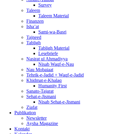
Survey
Taleem
Taleem Material
Finanzen
Isha’at
Sami-wa-Basri
Tajneed
Tabligh
Tabligh Material
Lesebriefe
Nasirat ul Ahmadiyya
Nisab Waqf-e-Nau
Nau Mobaiaat
Tehrik-e-Jadid + Waqf-e-Jadid
Khidmat-e-Khalaq
Humanity First
Sanato-Tajarat
Sehat-e-Jismani
Nisab Sehat-e-Jismani
Ziafat
Publikation
Newsletter
Aysha Magazine
Kontakt