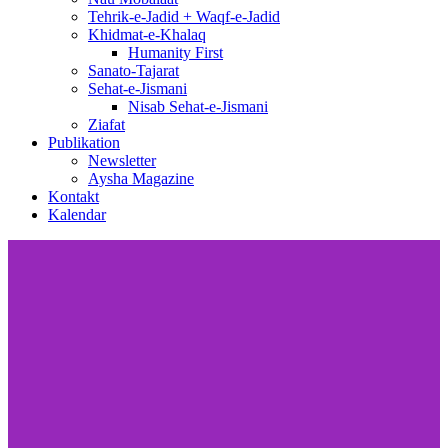
Tehrik-e-Jadid + Waqf-e-Jadid
Khidmat-e-Khalaq
Humanity First
Sanato-Tajarat
Sehat-e-Jismani
Nisab Sehat-e-Jismani
Ziafat
Publikation
Newsletter
Aysha Magazine
Kontakt
Kalendar