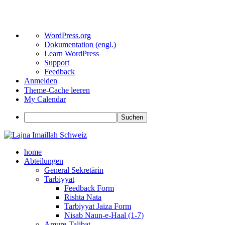
Über
WordPress.org
WordPress
Dokumentation (engl.)
Learn WordPress
Support
Feedback
Anmelden
Theme-Cache leeren
My Calendar
Suchen
Zum
Inhalt
home
springen
Abteilungen
General Sekretärin
Tarbiyyat
Feedback Form
Rishta Nata
Tarbiyyat Jaiza Form
Nisab Naun-e-Haal (1-7)
Amure-Talibat