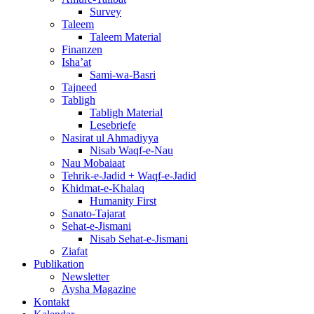
Survey
Taleem
Taleem Material
Finanzen
Isha’at
Sami-wa-Basri
Tajneed
Tabligh
Tabligh Material
Lesebriefe
Nasirat ul Ahmadiyya
Nisab Waqf-e-Nau
Nau Mobaiaat
Tehrik-e-Jadid + Waqf-e-Jadid
Khidmat-e-Khalaq
Humanity First
Sanato-Tajarat
Sehat-e-Jismani
Nisab Sehat-e-Jismani
Ziafat
Publikation
Newsletter
Aysha Magazine
Kontakt