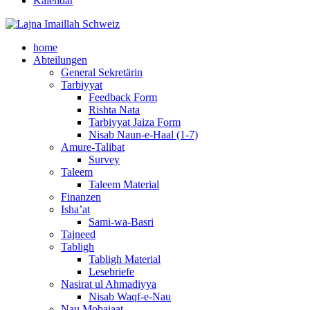
Kalendar
home
Abteilungen
General Sekretärin
Tarbiyyat
Feedback Form
Rishta Nata
Tarbiyyat Jaiza Form
Nisab Naun-e-Haal (1-7)
Amure-Talibat
Survey
Taleem
Taleem Material
Finanzen
Isha’at
Sami-wa-Basri
Tajneed
Tabligh
Tabligh Material
Lesebriefe
Nasirat ul Ahmadiyya
Nisab Waqf-e-Nau
Nau Mobaiaat