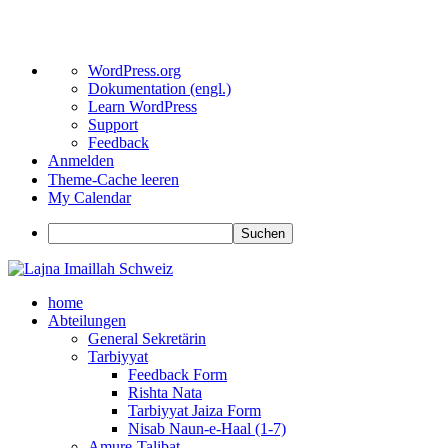
Über
WordPress.org
WordPress
Dokumentation (engl.)
Learn WordPress
Support
Feedback
Anmelden
Theme-Cache leeren
My Calendar
Suchen
Zum
Inhalt
home
springen
Abteilungen
General Sekretärin
Tarbiyyat
Feedback Form
Rishta Nata
Tarbiyyat Jaiza Form
Nisab Naun-e-Haal (1-7)
Amure-Talibat