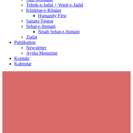
Tehrik-e-Jadid + Waqf-e-Jadid
Khidmat-e-Khalaq
Humanity First
Sanato-Tajarat
Sehat-e-Jismani
Nisab Sehat-e-Jismani
Ziafat
Publikation
Newsletter
Aysha Magazine
Kontakt
Kalendar